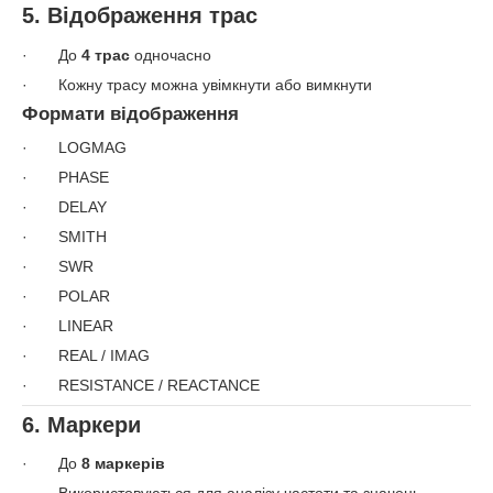
5. Відображення трас
· До
4 трас
одночасно
· Кожну трасу можна увімкнути або вимкнути
Формати відображення
· LOGMAG
· PHASE
· DELAY
· SMITH
· SWR
· POLAR
· LINEAR
· REAL / IMAG
· RESISTANCE / REACTANCE
6. Маркери
· До
8 маркерів