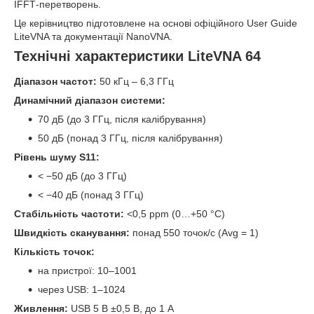
IFFT‑перетворень.
Це керівництво підготовлене на основі офіційного User Guide
LiteVNA та документації NanoVNA.
Технічні характеристики LiteVNA 64
Діапазон частот:
50 кГц – 6,3 ГГц
Динамічний діапазон системи:
70 дБ (до 3 ГГц, після калібрування)
50 дБ (понад 3 ГГц, після калібрування)
Рівень шуму S11:
< −50 дБ (до 3 ГГц)
< −40 дБ (понад 3 ГГц)
Стабільність частоти:
<0,5 ppm (0…+50 °C)
Швидкість сканування:
понад 550 точок/с (Avg = 1)
Кількість точок:
на пристрої: 10–1001
через USB: 1–1024
Живлення:
USB 5 В ±0,5 В, до 1 А