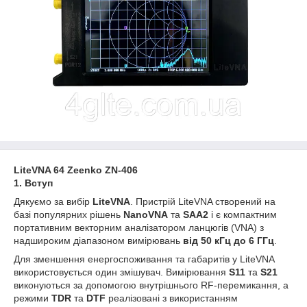
LiteVNA 64 Zeenko ZN-406
1. Вступ
Дякуємо за вибір
LiteVNA
. Пристрій LiteVNA створений на
базі популярних рішень
NanoVNA
та
SAA
2
і є компактним
портативним векторним аналізатором ланцюгів (VNA) з
надшироким діапазоном вимірювань
від 50 кГц до 6 ГГц
.
Для зменшення енергоспоживання та габаритів у LiteVNA
використовується один змішувач. Вимірювання
S
11
та
S
21
виконуються за допомогою внутрішнього RF‑перемикання, а
режими
TDR
та
DTF
реалізовані з використанням