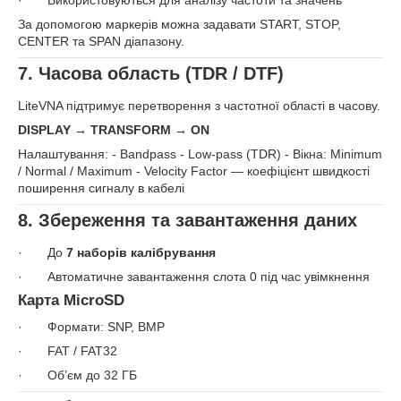
· Використовуються для аналізу частоти та значень
За допомогою маркерів можна задавати START, STOP,
CENTER та SPAN діапазону.
7. Часова область (TDR / DTF)
LiteVNA підтримує перетворення з частотної області в часову.
DISPLAY
→ TRANSFORM
→ ON
Налаштування: - Bandpass - Low‑pass (TDR) - Вікна: Minimum
/ Normal / Maximum - Velocity Factor — коефіцієнт швидкості
поширення сигналу в кабелі
8. Збереження та завантаження даних
· До
7 наборів калібрування
· Автоматичне завантаження слота 0 під час увімкнення
Карта MicroSD
· Формати: SNP, BMP
· FAT / FAT32
· Об’єм до 32 ГБ