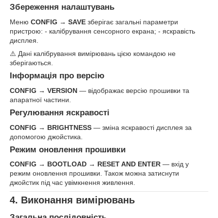
Збереження налаштувань
Меню
CONFIG → SAVE
зберігає загальні параметри
пристрою: - калібрування сенсорного екрана; - яскравість
дисплея.
⚠️ Дані калібрування вимірювань цією командою не
зберігаються.
Інформація про версію
CONFIG → VERSION
— відображає версію прошивки та
апаратної частини.
Регулювання яскравості
CONFIG → BRIGHTNESS
— зміна яскравості дисплея за
допомогою джойстика.
Режим оновлення прошивки
CONFIG → BOOTLOAD → RESET AND ENTER
— вхід у
режим оновлення прошивки. Також можна затиснути
джойстик під час увімкнення живлення.
4. Виконання вимірювань
Загальна послідовність