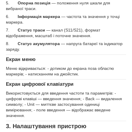
5.
Опорна позиція
— положення нуля шкали для
вибраної траси.
6.
Інформація маркера
— частота та значення у точці
маркера.
7.
Статус траси
— канал (S11/S21), формат
відображення, масштаб і поточне значення.
8.
Статус акумулятора
— напруга батареї та індикатор
заряду.
Екран меню
Меню відкривається: - дотиком до екрана поза областю
маркерів; - натисканням на джойстик.
Екран цифрової клавіатури
Використовується для введення частоти та параметрів: -
цифрові клавіші — введення значення; - Back — видалення
символу; - Unit — миттєве застосування одиниці
вимірювання; - поле введення — відображає введене
значення.
3. Налаштування пристрою