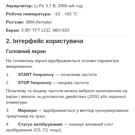
Акумулятор:
Li‑Po 3,7 В, 2000 мА·год
Робоча температура:
−10…+50 °C
Роз’єми:
SMA (female)
Екран:
3,95″ TFT LCD, 480×320
2. Інтерфейс користувача
Головний екран
На головному екрані відображаються основні параметри
вимірювання:
1.
START frequency
— початкова частота
2.
STOP frequency
— кінцева частота
Початкову та кінцеву частоти можна вибрати натисканням на
екран і змінити за допомогою джойстика (JOG) або екранної
клавіатури.
3.
Маркери
— відображаються у вигляді пронумерованих
трикутників на трасі.
4.
Статус калібрування
— показує активний слот
калібрування (C0, C1 тощо).