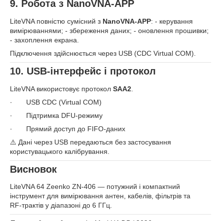
9. Робота з NanoVNA‑APP
LiteVNA повністю сумісний з
NanoVNA‑APP
: - керування
вимірюваннями; - збереження даних; - оновлення прошивки;
- захоплення екрана.
Підключення здійснюється через USB (CDC Virtual COM).
10. USB‑інтерфейс і протокол
LiteVNA використовує протокол
SAA2
.
· USB CDC (Virtual COM)
· Підтримка DFU‑режиму
· Прямий доступ до FIFO‑даних
⚠️ Дані через USB передаються без застосування
користувацького калібрування.
Висновок
LiteVNA 64 Zeenko ZN‑406 — потужний і компактний
інструмент для вимірювання антен, кабелів, фільтрів та
RF‑трактів у діапазоні до 6 ГГц.