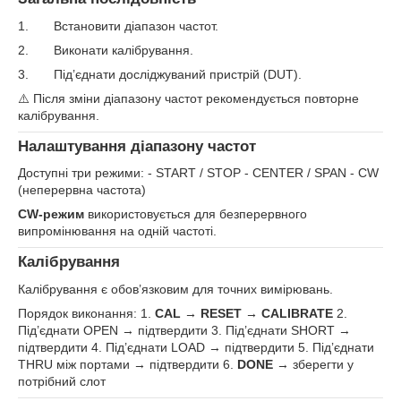
1. Встановити діапазон частот.
2. Виконати калібрування.
3. Під’єднати досліджуваний пристрій (DUT).
⚠️ Після зміни діапазону частот рекомендується повторне
калібрування.
Налаштування діапазону частот
Доступні три режими: - START / STOP - CENTER / SPAN - CW
(неперервна частота)
CW
‑режим
використовується для безперервного
випромінювання на одній частоті.
Калібрування
Калібрування є обов’язковим для точних вимірювань.
Порядок виконання: 1.
CAL
→ RESET
→ CALIBRATE
2.
Під’єднати OPEN → підтвердити 3. Під’єднати SHORT →
підтвердити 4. Під’єднати LOAD → підтвердити 5. Під’єднати
THRU між портами → підтвердити 6.
DONE
→ зберегти у
потрібний слот