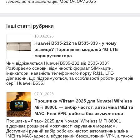
Переклад та адаптація: Mod
UA
DP
/ 2026
Інші статті рубрики
10.03.2026
Huawei B535-232 та B535-333 - у чому
різниця? Порівняння моделей 4G LTE
маршрутизатора
Чим відрізняється Huawei B535-232 від B535-333?
Розбираємо основні відмінності: формат SIM-карти,
індикатори, наявність телефонного порту RJ11, LTE-
діапазони, що підтримуються, та особливості роботи роутерів
серії Huawei B535.
07.01.2026
Прошивка «Літак» 2025 для Novatel Wireless
MiFi 8800L — вибір частот, автозміна IMEI та
MAC, Free VPN, робота без акумулятора
Прошивка «Літак» 2025 для Novatel Wireless MiFi 8800L
відкриває розширені можливості керування модемом.
Доступний ручний вибір робочих частот, автоматична зміна
IMEI та MAC-адреси, вбудований безкоштовний VPN, а також