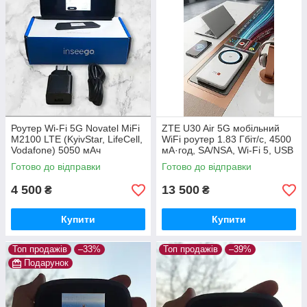
Роутер Wi-Fi 5G Novatel MiFi
ZTE U30 Air 5G мобільний
M2100 LTE (KyivStar, LifeCell,
WiFi роутер 1.83 Гбіт/с, 4500
Vodafone) 5050 мАч
мА·год, SA/NSA, Wi-Fi 5, USB
Type-C
Готово до відправки
Готово до відправки
4 500
13 500
₴
₴
Купити
Купити
Топ продажів
–33%
Топ продажів
–39%
Подарунок