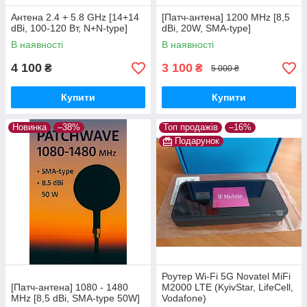
Антена 2.4 + 5.8 GHz [14+14
[Патч-антена] 1200 MHz [8,5
dBi, 100-120 Вт, N+N-type]
dBi, 20W, SMA-type]
В наявності
В наявності
4 100
3 100
₴
₴
5 000 ₴
Купити
Купити
Новинка
–38%
Топ продажів
–16%
Подарунок
Роутер Wi-Fi 5G Novatel MiFi
[Патч-антена] 1080 - 1480
M2000 LTE (KyivStar, LifeCell,
MHz [8,5 dBi, SMA-type 50W]
Vodafone)