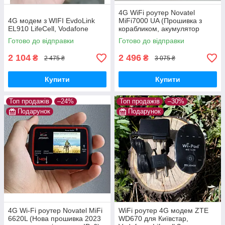
4G WiFi роутер Novatel
4G модем з WIFI EvdoLink
MiFi7000 UA (Прошивка з
EL910 LifeCell, Vodafone
корабликом, акумулятор
4400mAh)
Готово до відправки
Готово до відправки
2 104
2 496
₴
₴
2 475 ₴
3 075 ₴
Купити
Купити
Топ продажів
–24%
Топ продажів
–30%
Подарунок
Подарунок
4G Wi-Fi роутер Novatel MiFi
WiFi роутер 4G модем ZTE
6620L (Нова прошивка 2023
WD670 для Київстар,