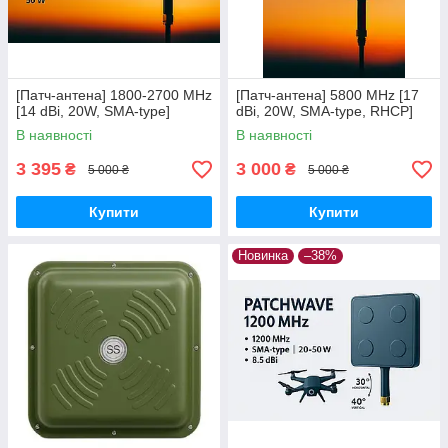
[Патч-антена] 1800-2700 MHz
[Патч-антена] 5800 MHz [17
[14 dBi, 20W, SMA-type]
dBi, 20W, SMA-type, RHCP]
В наявності
В наявності
3 395
3 000
₴
₴
5 000 ₴
5 000 ₴
Купити
Купити
Новинка
–38%