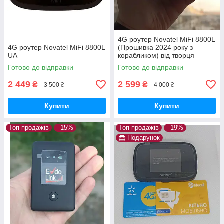
4G роутер Novatel MiFi 8800L
4G роутер Novatel MiFi 8800L
(Прошивка 2024 року з
UA
корабликом) від творця
прошивки
Готово до відправки
Готово до відправки
2 449
2 599
₴
₴
3 500 ₴
4 000 ₴
Купити
Купити
Топ продажів
–15%
Топ продажів
–19%
Подарунок