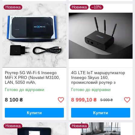
Новинка
Новинка
–10%
Роутер 5G Wi-Fi 6 Inseego
4G LTE IoT маршрутизатор
MiFi X PRO (Novatel M3100,
Inseego Skyus 160,
LAN, 5050 mAh,
промисловий роутер з
Kyivstar/Lifecell/Vodafone)
Ethernet, Wi-Fi, GPS і
Готово до відправки
Готово до відправки
підтримкою 2 Nano-SIM
8 100
8 999,10
₴
₴
9 999 ₴
Купити
Купити
Новинка
Новинка