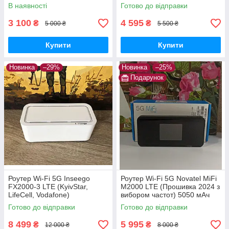
В наявності
Готово до відправки
3 100
4 595
₴
₴
5 000 ₴
5 500 ₴
Купити
Купити
Новинка
–29%
Новинка
–25%
Подарунок
Роутер Wi-Fi 5G Inseego
Роутер Wi-Fi 5G Novatel MiFi
FX2000-3 LTE (KyivStar,
M2000 LTE (Прошивка 2024 з
LifeCell, Vodafone)
вибором частот) 5050 мАч
(KyivStar, LifeCell, Vodafone)
Готово до відправки
Готово до відправки
8 499
5 995
₴
₴
12 000 ₴
8 000 ₴