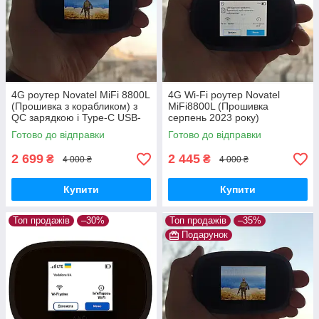
4G роутер Novatel MiFi 8800L
4G Wi-Fi роутер Novatel
(Прошивка з корабликом) з
MiFi8800L (Прошивка
QC зарядкою і Type-C USB-
серпень 2023 року)
кабелем
Готово до відправки
Готово до відправки
2 699
2 445
₴
₴
4 000 ₴
4 000 ₴
Купити
Купити
Топ продажів
–30%
Топ продажів
–35%
Подарунок