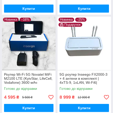
Купити
Купити
Новинка
–16%
Новинка
–25%
Подарунок
Роутер Wi-Fi 5G Novatel MiFi
5G роутер Inseego FX2000-3
M2100 LTE (KyivStar, LifeCell,
+ 4 антени в комплекті |
Vodafone) 3600 мАч
4хTS-9, 1xLAN, Wi-Fi6|
Готово до відправки
Готово до відправки
4 595
8 999
₴
₴
5 500 ₴
12 000 ₴
Купити
Купити