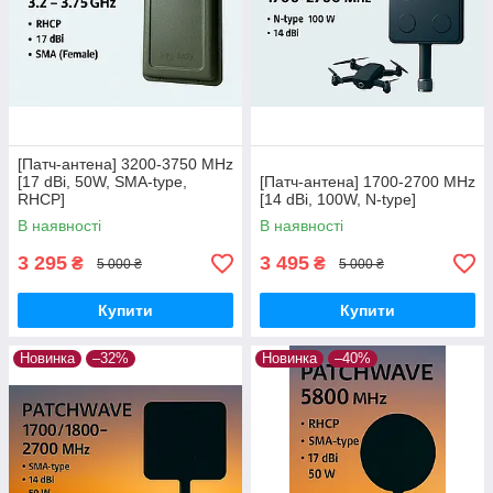
[Патч-антена] 3200-3750 MHz
[17 dBi, 50W, SMA-type,
[Патч-антена] 1700-2700 MHz
RHCP]
[14 dBi, 100W, N-type]
В наявності
В наявності
3 295
3 495
₴
₴
5 000 ₴
5 000 ₴
Купити
Купити
Новинка
–32%
Новинка
–40%