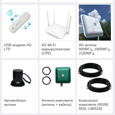
моделей
USB модеми 4G
4G Wi-Fi
4G антени
LTE
маршрутизатори
900МГц, 1800МГц,
(CPE)
2100МГц,
2600МГц (3G, 4G
LTE антени)
Автомобільні
Антенні комплекти
Коаксіальні
антени
(антена + кабель)
комплекти (RG58,
RG6, LMR240,
LMR400)