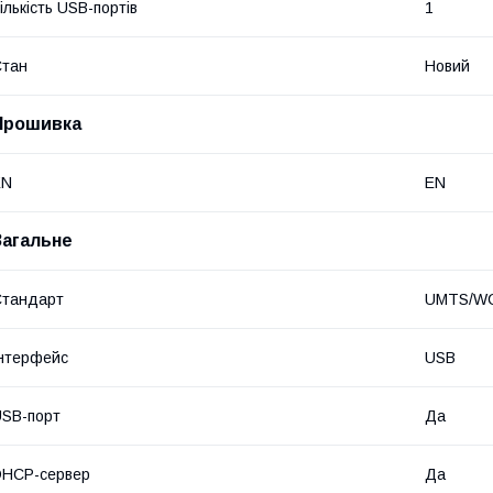
ількість USB-портів
1
Стан
Новий
Прошивка
EN
EN
Загальне
Стандарт
UMTS/WC
нтерфейс
USB
SB-порт
Да
DHCP-сервер
Да