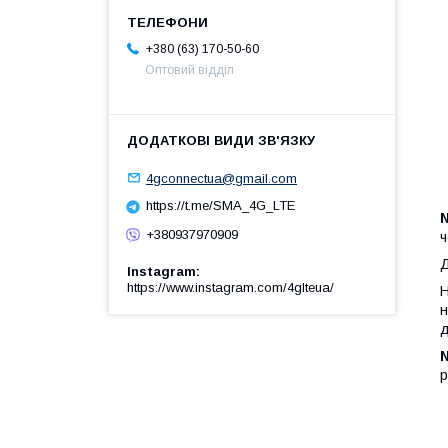
+380 (63) 170-50-60
Оптовий відділ
4gconnectua@gmail.com
https://t.me/SMA_4G_LTE
N
+380937970909
ч
Д
Instagram
https://www.instagram.com/4glteua/
Н
н
д
N
р