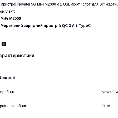
 пристрої Novatel 5G MiFi M2000 є 1 USB-порт і слот для Sim-карти.
омплект:
 MiFi M2000
- Мережевий зарядний пристрій QC 3 A + TypeC
арактеристики
Основні
иробник
Novatel W
раїна виробник
США