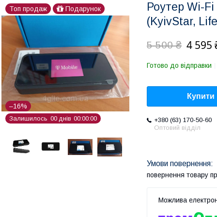
Роутер Wi-Fi
Топ продаж
Подарунок
(KyivStar, Lif
4 595 
5 500 ₴
Готово до відправки
Купити
–16%
Залишилось
0
0
днів
0
0
0
0
0
0
+380 (63) 170-50-60
Оптовий відділ
повернення товару п