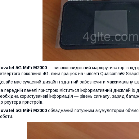
ovatel 5G MiFi M2000
— високошвидкісний маршрутизатор із підтр
етвертого покоління 4G, який працює на чипсеті Qualcomm® Snap
евайс має сучасний дизайн і здатний забезпечити максимальну швид
а передній панелі пристрою міститься інформативний дисплей із 
еобхідна користувачеві інформація — рівень сигналу, заряд батареї,
о роутера пристроїв.
ovatel 5G MiFi M2000
обладнаний потужним акумулятором об'єм
оботи.