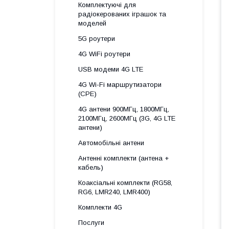
Комплектуючі для
радіокерованих іграшок та
моделей
5G роутери
4G WiFi роутери
USB модеми 4G LTE
4G Wi-Fi маршрутизатори
(CPE)
4G антени 900МГц, 1800МГц,
2100МГц, 2600МГц (3G, 4G LTE
антени)
Автомобільні антени
Антенні комплекти (антена +
кабель)
Коаксіальні комплекти (RG58,
RG6, LMR240, LMR400)
Комплекти 4G
Послуги