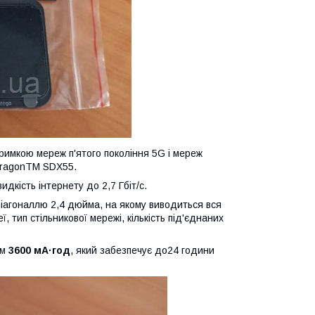
имкою мереж п'ятого покоління 5G і мереж
dragonTM SDX55.
кість інтернету до 2,7 Гбіт/с.
діагоналлю 2,4 дюйма, на якому виводиться вся
 тип стільникової мережі, кількість під'єднаних
ом
3600 мА·год
, який забезпечує до24 години