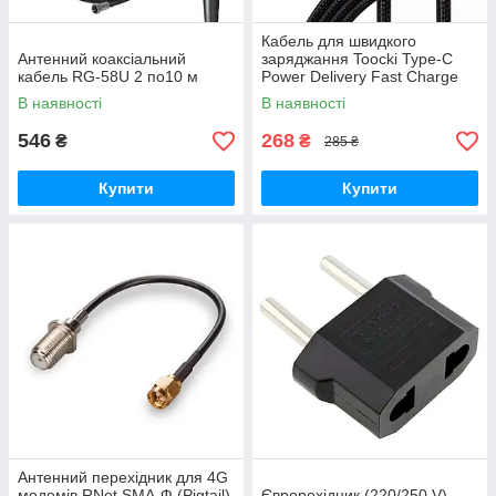
Кабель для швидкого
Антенний коаксіальний
заряджання Toocki Type-C
кабель RG-58U 2 по10 м
Power Delivery Fast Charge
PD, QC3.0 100w з дисплеєм
В наявності
В наявності
Black, 2 метри
546
268
₴
₴
285 ₴
Купити
Купити
Антенний перехідник для 4G
модемів RNet SMA-Ф (Pigtail)
Єврорехідник (220/250 V)