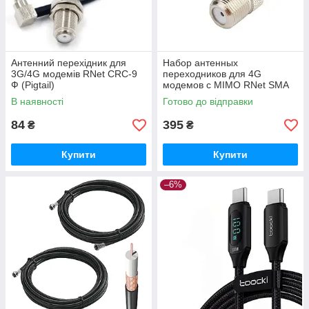
Антенний перехідник для
Набор антенных
3G/4G модемів RNet CRC-9
переходников для 4G
Ф (Pigtail)
модемов с MIMO RNet SMA
Ф
В наявності
Готово до відправки
84
395
₴
₴
Купити
Купити
–6%