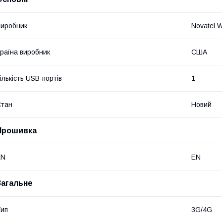
иробник
Novatel W
раїна виробник
США
ількість USB-портів
1
Стан
Новий
Прошивка
EN
EN
Загальне
ип
3G/4G