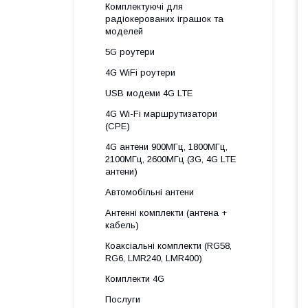
Комплектуючі для
радіокерованих іграшок та
моделей
5G роутери
4G WiFi роутери
USB модеми 4G LTE
4G Wi-Fi маршрутизатори
(CPE)
4G антени 900МГц, 1800МГц,
2100МГц, 2600МГц (3G, 4G LTE
антени)
Автомобільні антени
Антенні комплекти (антена +
кабель)
Коаксіальні комплекти (RG58,
RG6, LMR240, LMR400)
Комплекти 4G
Послуги