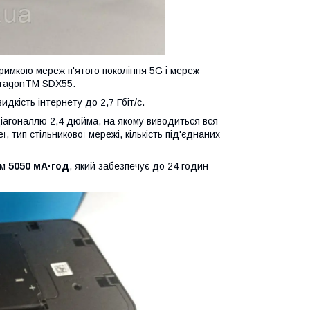
имкою мереж п'ятого покоління 5G і мереж
dragonTM SDX55.
кість інтернету до 2,7 Гбіт/с.
діагоналлю 2,4 дюйма, на якому виводиться вся
 тип стільникової мережі, кількість під'єднаних
ом
5050 мА·год
, який забезпечує до 24 годин