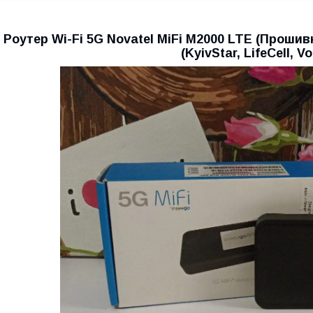
Роутер Wi-Fi 5G Novatel MiFi M2000 LTE (Прошив
(KyivStar, LifeCell, V