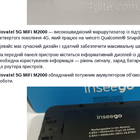
ovatel 5G MiFi M2000
— високошвидкісний маршрутизатор із підтр
етвертого покоління 4G, який працює на чипсеті Qualcomm® Snap
евайс має сучасний дизайн і здатний забезпечити максимальну швид
а передній панелі пристрою міститься інформативний дисплей із 
еобхідна користувачеві інформація — рівень сигналу, заряд батареї,
о роутера пристроїв.
ovatel 5G MiFi M2000
обладнаний потужним акумулятором об'єм
оботи.