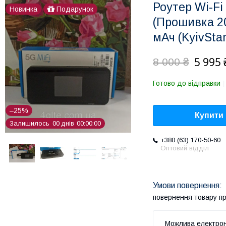
Роутер Wi-Fi
Новинка
Подарунок
(Прошивка 20
мАч (KyivStar
5 995 
8 000 ₴
Готово до відправки
–25%
Купити
Залишилось
0
0
днів
0
0
0
0
0
0
+380 (63) 170-50-60
Оптовий відділ
повернення товару п