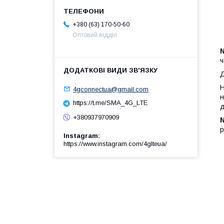
+380 (63) 170-50-60
Оптовий відділ
N
ч
Д
Н
4gconnectua@gmail.com
н
https://t.me/SMA_4G_LTE
д
+380937970909
N
р
Instagram
https://www.instagram.com/4glteua/