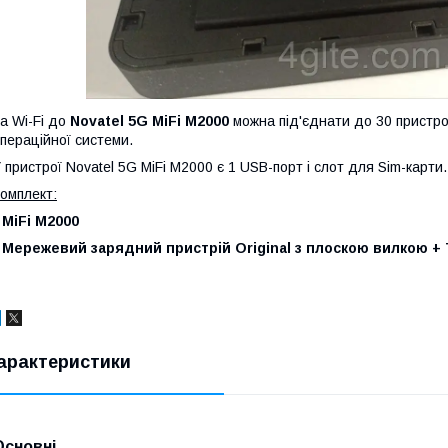
а Wi-Fi до
Novatel 5G MiFi M2000
можна під'єднати до 30 пристро
пераційної системи.
 пристрої Novatel 5G MiFi M2000 є 1 USB-порт і слот для Sim-карти.
омплект:
 MiFi M2000
 Мережевий зарядний пристрій Original з плоскою вилкою +
арактеристики
Основні