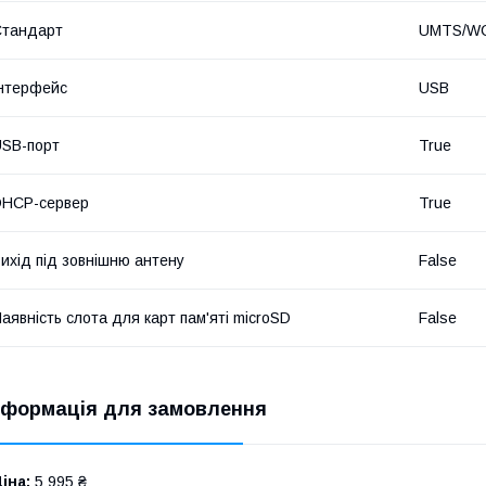
Стандарт
UMTS/WC
нтерфейс
USB
SB-порт
True
DHCP-сервер
True
ихід під зовнішню антену
False
аявність слота для карт пам'яті microSD
False
нформація для замовлення
іна:
5 995 ₴