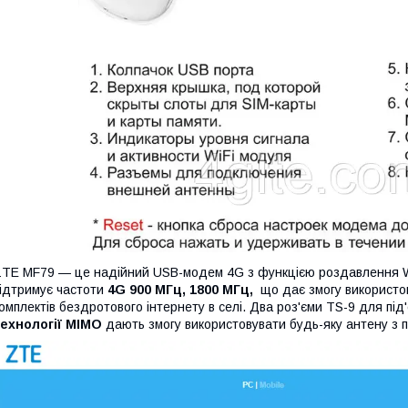
TE MF79 — це надійний USB-модем 4G з функцією роздавлення Wi-
ідтримує частоти
4G 900 МГц, 1800 МГц,
що дає змогу використову
омплектів бездротового інтернету в селі. Два роз'єми TS-9 для пі
ехнології MIMO
дають змогу використовувати будь-яку антену з 