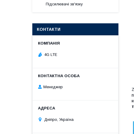
Підсилювачі зв'язку
КОНТАКТИ
4G LTE
Менеджер
Z
п
к
т
Дніпро, Україна