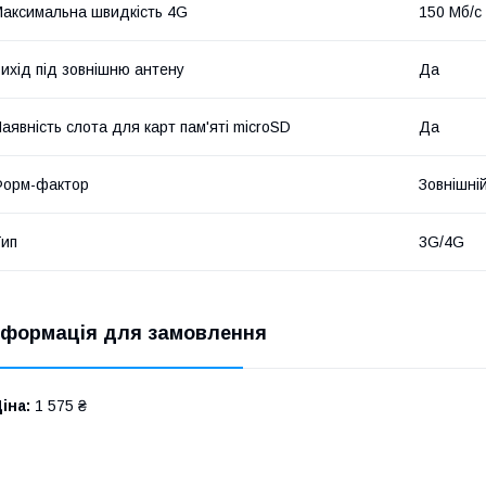
аксимальна швидкість 4G
150 Мб/с
ихід під зовнішню антену
Да
аявність слота для карт пам'яті microSD
Да
Форм-фактор
Зовнішні
ип
3G/4G
нформація для замовлення
іна:
1 575 ₴