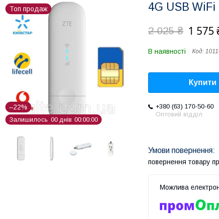
4G USB WiFi
Топ продаж
1 575 
2 025 ₴
В наявності
Код:
1011
Купити
+380 (63) 170-50-60
–22%
Оптовий відділ
Залишилось
0
0
днів
0
0
0
0
0
0
повернення товару п