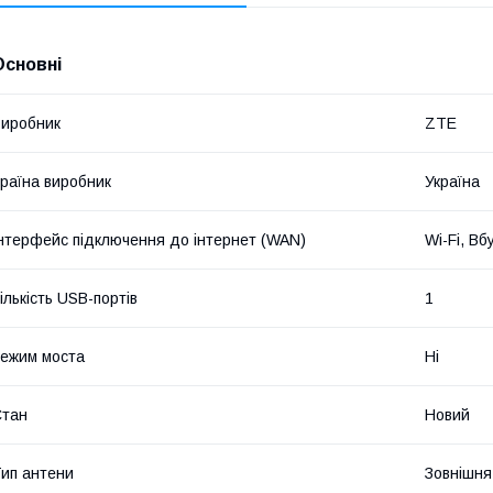
Основні
иробник
ZTE
раїна виробник
Україна
нтерфейс підключення до інтернет (WAN)
Wi-Fi, В
ількість USB-портів
1
ежим моста
Ні
Стан
Новий
ип антени
Зовнішня