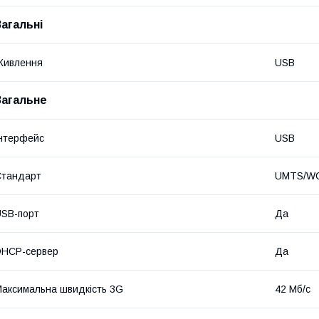
Загальні
Живлення
USB
Загальне
нтерфейс
USB
Стандарт
UMTS/WC
SB-порт
Да
DHCP-сервер
Да
аксимальна швидкість 3G
42 Мб/с