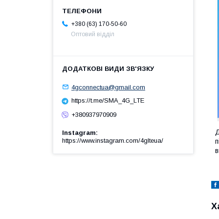
+380 (63) 170-50-60
Оптовий відділ
4gconnectua@gmail.com
https://t.me/SMA_4G_LTE
+380937970909
Д
Instagram
https://www.instagram.com/4glteua/
п
в
Х