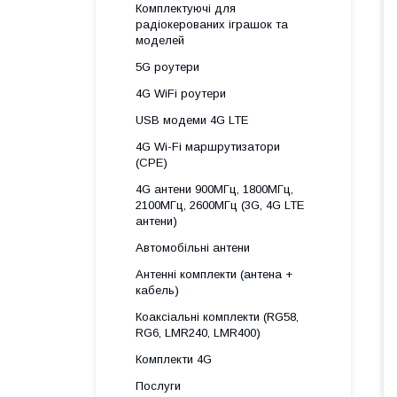
Комплектуючі для
радіокерованих іграшок та
моделей
5G роутери
4G WiFi роутери
USB модеми 4G LTE
4G Wi-Fi маршрутизатори
(CPE)
4G антени 900МГц, 1800МГц,
2100МГц, 2600МГц (3G, 4G LTE
антени)
Автомобільні антени
Антенні комплекти (антена +
кабель)
Коаксіальні комплекти (RG58,
RG6, LMR240, LMR400)
Комплекти 4G
Послуги