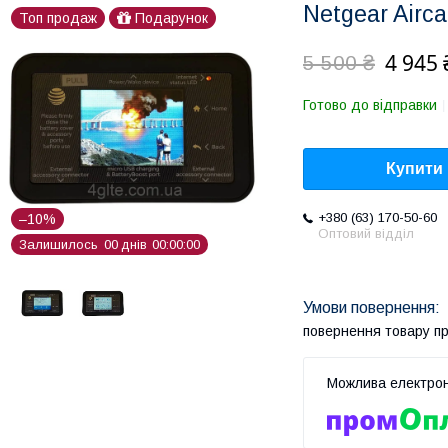
Netgear Airc
Топ продаж
Подарунок
4 945 
5 500 ₴
Готово до відправки
Купити
+380 (63) 170-50-60
–10%
Оптовий відділ
Залишилось
0
0
днів
0
0
0
0
0
0
повернення товару п