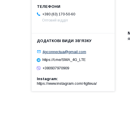
+380 (63) 170-50-60
Оптовий відділ
я
4gconnectua@gmail.com
https://t.me/SMA_4G_LTE
+380937970909
Instagram
https://www.instagram.com/4glteua/