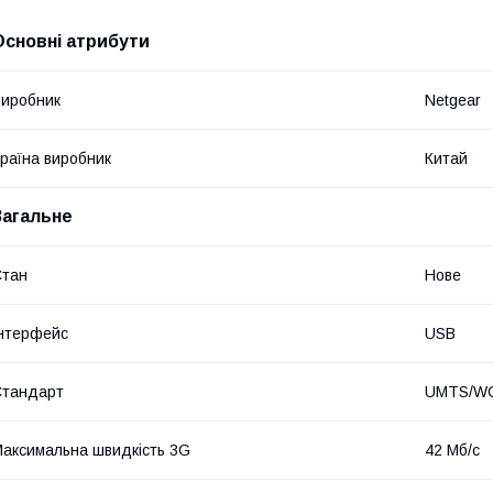
Основні атрибути
иробник
Netgear
раїна виробник
Китай
Загальне
Стан
Нове
нтерфейс
USB
Стандарт
UMTS/WC
аксимальна швидкість 3G
42 Мб/с