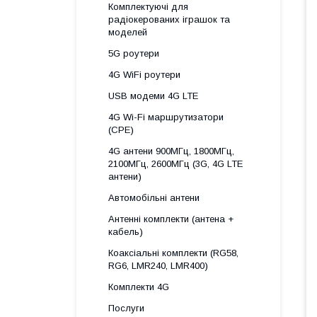
Комплектуючі для
радіокерованих іграшок та
моделей
5G роутери
4G WiFi роутери
USB модеми 4G LTE
4G Wi-Fi маршрутизатори
(CPE)
4G антени 900МГц, 1800МГц,
2100МГц, 2600МГц (3G, 4G LTE
антени)
Автомобільні антени
Антенні комплекти (антена +
кабель)
Коаксіальні комплекти (RG58,
RG6, LMR240, LMR400)
Комплекти 4G
Послуги