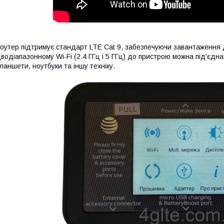
оутер підтримує стандарт LTE Cat 9, забезпечуючи завантаження да
водіапазонному Wi-Fi (2.4 ГГц і 5 ГГц) до пристрою можна під'єд
ланшети, ноутбуки та іншу техніку.