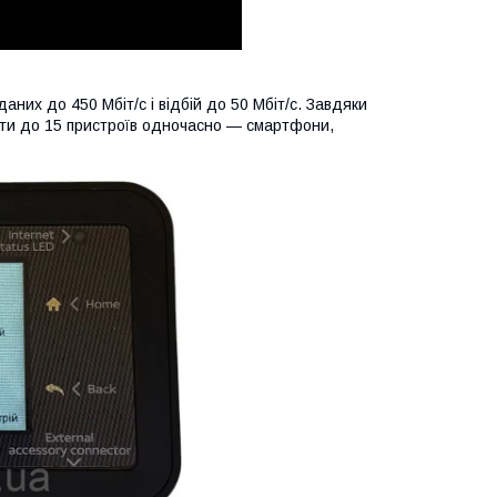
них до 450 Мбіт/с і відбій до 50 Мбіт/с. Завдяки
нати до 15 пристроїв одночасно — смартфони,