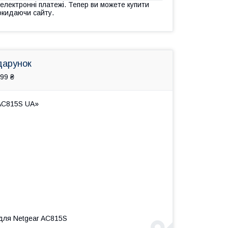
 електронні платежі. Тепер ви можете купити
окидаючи сайту.
дарунок
99 ₴
 AC815S UA»
 для Netgear AC815S