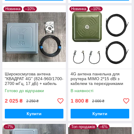
Новинка
–10%
Новинка
–10%
Широкосмугова антена
4G антена панельна для
"КВАДРАТ 4G" (824-960/1700-
роутера MIMO 2*15 dBi з
2700 мГц, 17 дБ) + кабель
кабелем та перехідниками
RG58 15 метрів
Готово до відправки
В наявності
2 025
1 800
₴
₴
2 250 ₴
2 000 ₴
Купити
Купити
–7%
Топ продажів
–6%