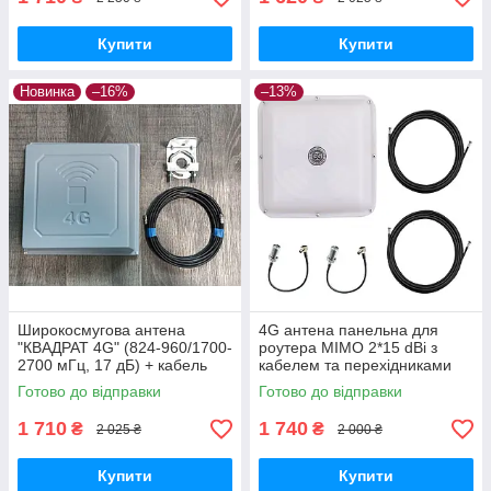
Купити
Купити
Новинка
–16%
–13%
Широкосмугова антена
4G антена панельна для
"КВАДРАТ 4G" (824-960/1700-
роутера MIMO 2*15 dBi з
2700 мГц, 17 дБ) + кабель
кабелем та перехідниками
RG58 10 метрів
Готово до відправки
Готово до відправки
1 710
1 740
₴
₴
2 025 ₴
2 000 ₴
Купити
Купити