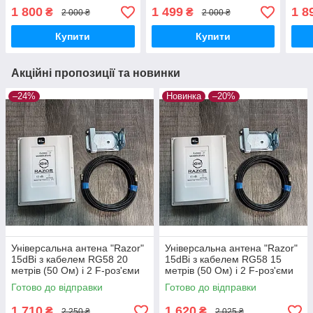
1 800
1 499
1 8
₴
₴
2 000 ₴
2 000 ₴
Купити
Купити
Акційні пропозиції та новинки
–24%
Новинка
–20%
Універсальна антена "Razor"
Універсальна антена "Razor"
15dBi з кабелем RG58 20
15dBi з кабелем RG58 15
метрів (50 Ом) і 2 F-роз'єми
метрів (50 Ом) і 2 F-роз'єми
Готово до відправки
Готово до відправки
1 710
1 620
₴
₴
2 250 ₴
2 025 ₴