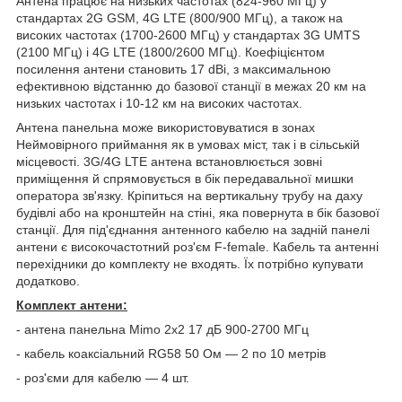
А
нтена
працює на низьких частотах (824-960 МГц) у
стандартах 2G GSM, 4G LTE (800/900 МГц), а також на
високих частотах (1700-2600 МГц) у стандартах 3G UMTS
(2100 МГц) і 4G LTE (1800/2600 МГц). Коефіцієнтом
посилення антени становить 17 dBi, з максимальною
ефективною відстанню до базової станції в межах 20 км на
низьких частотах і 10-12 км на високих частотах.
Антена панельна може використовуватися в зонах
Неймовірного приймання як в умовах міст, так і в сільській
місцевості. 3G/4G LTE антена встановлюється зовні
приміщення й спрямовується в бік передавальної мишки
оператора зв'язку. Кріпиться на вертикальну трубу на даху
будівлі або на кронштейн на стіні, яка повернута в бік базової
станції. Для під'єднання антенного кабелю на задній панелі
антени є високочастотний роз'єм F-female. Кабель та антенні
перехідники до комплекту не входять. Їх потрібно купувати
додатково.
Комплект антени:
- антена панельна Mimo 2x2 17 дБ 900-2700 МГц
- кабель коаксіальний RG58 50 Ом — 2 по 10 метрів
- роз'єми для кабелю — 4 шт.