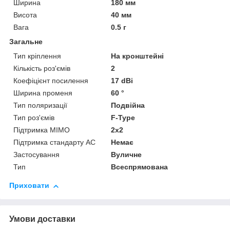
Ширина
180 мм
Висота
40 мм
Вага
0.5 г
Загальне
Тип кріплення
На кронштейні
Кількість роз'ємів
2
Коефіцієнт посилення
17 dBi
Ширина променя
60 °
Тип поляризації
Подвійна
Тип роз'ємів
F-Type
Підтримка MIMO
2x2
Підтримка стандарту АС
Немає
Застосування
Вуличне
Тип
Всеспрямована
Приховати
Умови доставки