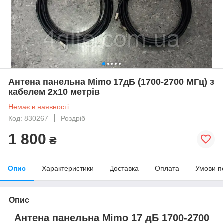
Антена панельна Mimo 17дБ (1700-2700 МГц) з
кабелем 2х10 метрів
Немає в наявності
Код: 830267
Роздріб
1 800
₴
Опис
Характеристики
Доставка
Оплата
Умови п
Опис
Антена панельна Mimo 17 дБ 1700-2700