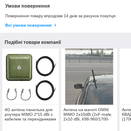
Умови повернення
Повернення товару впродовж 14 днів за рахунок покупця
Всі умови повернення
Подібні товари компанії
4G антена панельна для
Антена на магніті OMNI
Анте
роутера MIMO 2*15 dBi з
MIMO 2х10dBi (2xF-male,
КВА
кабелем та перехідниками
2x10 dBi, 698-960/1700-
(170
2700МГц)
2 по
Ом