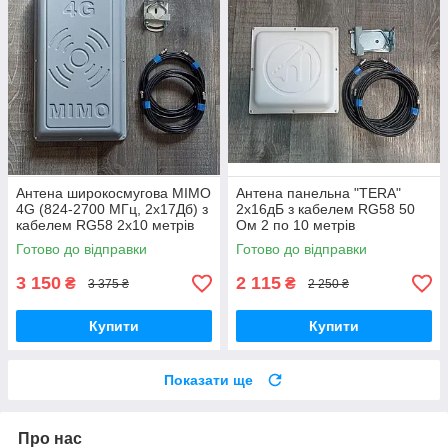
Антена широкосмугова MIMO
Антена панельна "TERA"
4G (824-2700 МГц, 2х17Дб) з
2x16дБ з кабелем RG58 50
кабелем RG58 2x10 метрів
Ом 2 по 10 метрів
Готово до відправки
Готово до відправки
3 150
2 115
₴
₴
3 375 ₴
2 250 ₴
Купити
Купити
Показати ще
Про нас