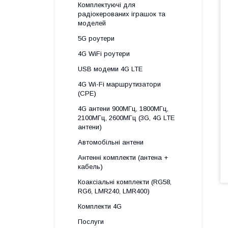
Комплектуючі для
радіокерованих іграшок та
моделей
5G роутери
4G WiFi роутери
USB модеми 4G LTE
4G Wi-Fi маршрутизатори
(CPE)
4G антени 900МГц, 1800МГц,
2100МГц, 2600МГц (3G, 4G LTE
антени)
Автомобільні антени
Антенні комплекти (антена +
кабель)
Коаксіальні комплекти (RG58,
RG6, LMR240, LMR400)
Комплекти 4G
Послуги