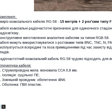
Комплект:
 виріз коаксіального кабелю RG-58 -
15 метрів + 2 роз'єми типу 
абелі коаксіальні радіочастотні призначені для одиночного стаці
адіозв'язку.
онструктивне виготовлення аналогічне кабелям за типом RGB-58.
абелі можуть використовуватися з роз'ємами типів BNC, TNC, N, F
ксплуатується всередині та поза приміщеннями під час захисту в
падів.
адіочастотний коаксіальний кабель RG-58 чудово підходить для в
труктура кабеля:
. Струмопровідна жила: моножила ССА 0,8 мм.
. Ізоляція: суцільної ПЕ.
. Зовнішній провідник: обплетення 48W.
. Оболонка: ПВХ пластик.