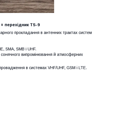
F + перехідник TS-9
онарного прокладання в антенних трактах систем
ME, SMA, SMB і UHF.
ід сонячного випромінювання й атмосферних
провадження в системах VHF/UHF, GSM і LTE.