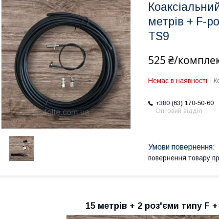
Коаксіальни
метрів + F-р
TS9
525 ₴/компле
Немає в наявності
К
+380 (63) 170-50-60
Оптовий відділ
повернення товару п
15 метрів + 2 роз'єми типу F 