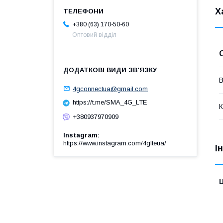
Х
+380 (63) 170-50-60
Оптовий відділ
В
4gconnectua@gmail.com
https://t.me/SMA_4G_LTE
К
+380937970909
Instagram
https://www.instagram.com/4glteua/
І
Ц