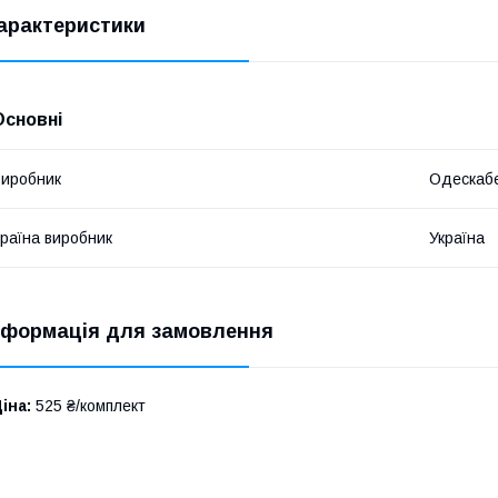
арактеристики
Основні
иробник
Одескаб
раїна виробник
Україна
нформація для замовлення
іна:
525 ₴/комплект