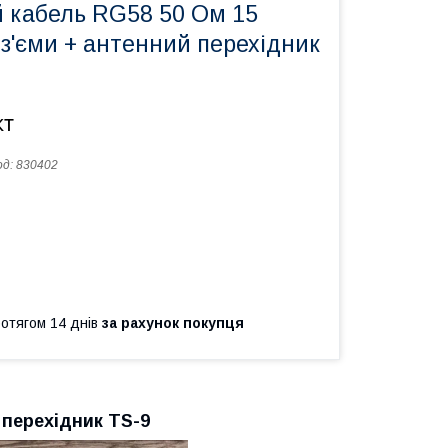
й кабель RG58 50 Ом 15
оз'єми + антенний перехідник
кт
од:
830402
ротягом 14 днів
за рахунок покупця
+ перехідник TS-9