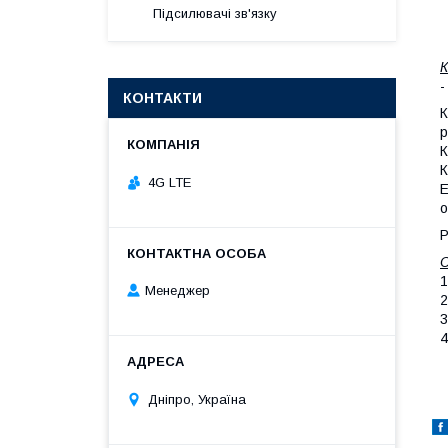
Підсилювачі зв'язку
-
КОНТАКТИ
К
р
К
К
4G LTE
Е
о
Р
С
1
Менеджер
2
3
4
Дніпро, Україна