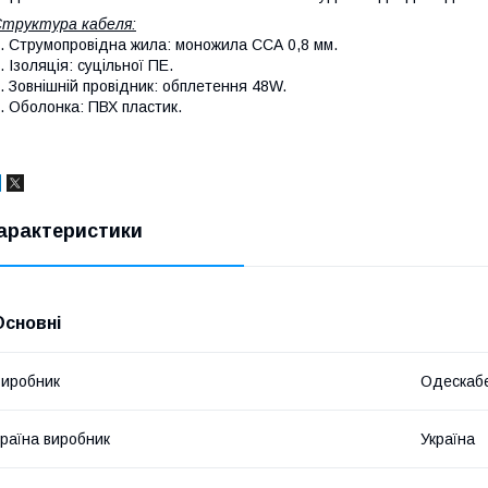
труктура кабеля:
. Струмопровідна жила: моножила ССА 0,8 мм.
. Ізоляція: суцільної ПЕ.
. Зовнішній провідник: обплетення 48W.
. Оболонка: ПВХ пластик.
арактеристики
Основні
иробник
Одескаб
раїна виробник
Україна