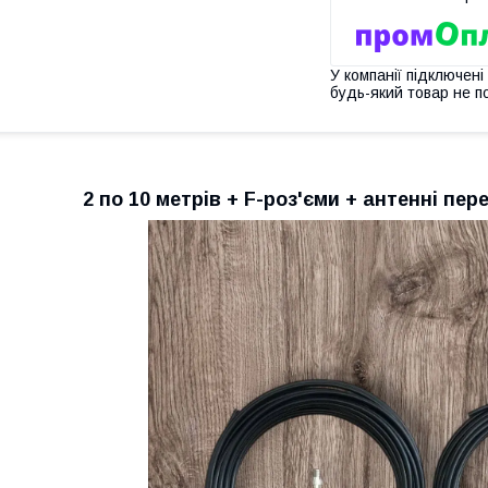
У компанії підключені
будь-який товар не п
2 по 10 метрів + F-роз'єми + антенні пер