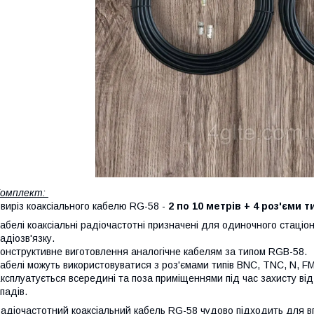
Комплект:
 виріз коаксіального кабелю RG-58 -
2 по 10 метрів + 4 роз'єми 
абелі коаксіальні радіочастотні призначені для одиночного стаці
адіозв'язку.
онструктивне виготовлення аналогічне кабелям за типом RGB-58.
абелі можуть використовуватися з роз'ємами типів BNC, TNC, N, F
ксплуатується всередині та поза приміщеннями під час захисту в
падів.
адіочастотний коаксіальний кабель RG-58 чудово підходить для в