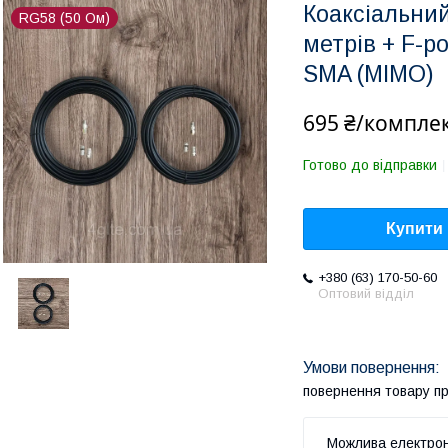
Коаксіальний
RG58 (50 Ом)
метрів + F-р
SMA (MIMO)
695 ₴/компле
Готово до відправки
Купити
+380 (63) 170-50-60
Оптовий відділ
повернення товару п