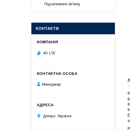
Підсилювачі зв'язку
КОНТАКТИ
4G LTE
Менеджер
-
К
р
К
К
Е
Дніпро, Україна
о
Р