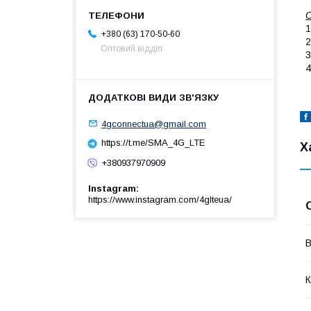
С
1
+380 (63) 170-50-60
2
Оптовий відділ
3
4
4gconnectua@gmail.com
https://t.me/SMA_4G_LTE
Х
+380937970909
Instagram
https://www.instagram.com/4glteua/
В
К