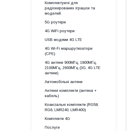
Комплектуючі для
радіокерованих іграшок та
моделей
5G роутери
4G WiFi роутери
USB модеми 4G LTE
4G Wi-Fi маршрутизатори
(CPE)
4G антени 900МГц, 1800МГц,
2100МГц, 2600МГц (3G, 4G LTE
антени)
Автомобільні антени
Антенні комплекти (антена +
кабель)
Коаксіальні комплекти (RG58,
RG6, LMR240, LMR400)
Комплекти 4G
Послуги