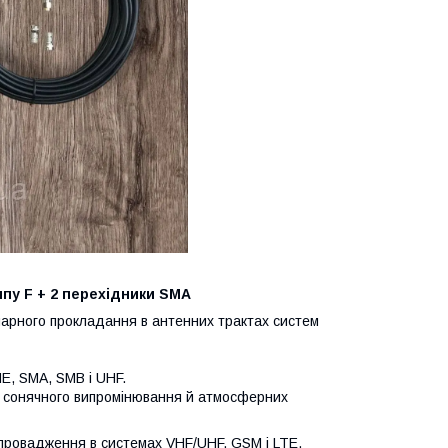
типу F + 2 перехідники SMA
онарного прокладання в антенних трактах систем
ME, SMA, SMB і UHF.
ід сонячного випромінювання й атмосферних
провадження в системах VHF/UHF, GSM і LTE.