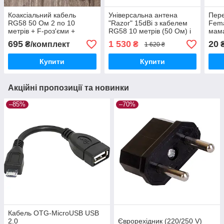
Коаксіальний кабель
Універсальна антена
Пере
RG58 50 Ом 2 по 10
"Razor" 15dBi з кабелем
Fema
метрів + F-роз'єми +
RG58 10 метрів (50 Ом) і
мам
антенні перехідники SMA
2 F-роз'єми
695
1 530
20
₴/комплект
₴
1 620 ₴
(MIMO)
Купити
Купити
Акційні пропозиції та новинки
–85%
–70%
Кабель OTG-MicroUSB USB
2.0
Єврорехідник (220/250 V)