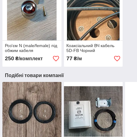
Роз'єм N (male/female) під
Коаксіальний ВЧ кабель
обжим кабеля
5D-FB Чорний
250
77
₴/комплект
₴/м
Подібні товари компанії