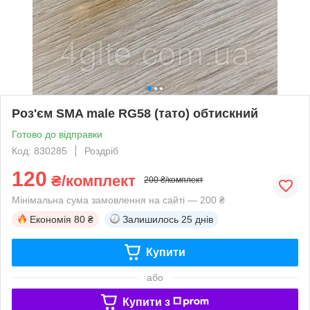
Роз'єм SMA male RG58 (тато) обтискний
Готово до відправки
Код: 830285
Роздріб
120
₴/комплект
200 ₴/комплект
Мінімальна сума замовлення на сайті — 200 ₴
Економія
80 ₴
Залишилось
25 днів
Купити
або
Купити з