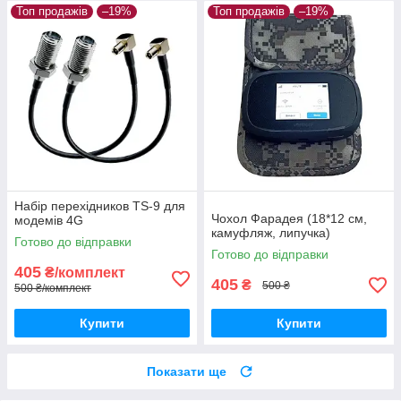
Топ продажів
–19%
Топ продажів
–19%
Набір перехідников TS-9 для
Чохол Фарадея (18*12 см,
модемів 4G
камуфляж, липучка)
Готово до відправки
Готово до відправки
405
₴/комплект
405
₴
500 ₴
500 ₴/комплект
Купити
Купити
Показати ще