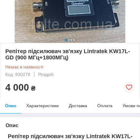
Репітер підсилювач зв'язку Lintratek KW17L-
GD (900 МГц+1800МГц)
Немає в наявності
Код: 830278
Роздріб
4 000
₴
Опис
Характеристики
Доставка
Оплата
Умови п
Опис
Репітер підсилювач зв'язку Lintratek KW17L-