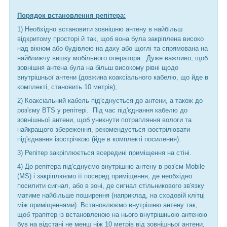
Порядок встановлення репітера:
1) Необхідно встановити зовнішню антену в найбільш
відкритому просторі й так, щоб вона була закріплена високо
над вікном або будівлею на даху або щоглі та спрямована на
найближчу вишку мобільного оператора. Дуже важливо, щоб
зовнішня антена була на більш високому рівні щодо
внутрішньої антени (довжина коаксіального кабелю, що йде в
комплекті, становить 10 метрів);
2) Коаксіальний кабель під'єднується до антени, а також до
роз'єму BTS у репітері. Під час під'єднання кабелю до
зовнішньої антени, щоб уникнути потрапляння вологи та
найкращого збереження, рекомендується ізострілювати
під'єднання ізострічкою (йде в комплекті посилення).
3) Репітер закріплюється всередині приміщення на стіні.
4) До репітера під'єднуємо внутрішню антену в роз'єм Mobile
(MS) і закріплюємо її посеред приміщення, де необхідно
посилити сигнал, або в зоні, де сигнал стільникового зв'язку
матиме найбільше поширення (наприклад, на сходовій клітці
між приміщеннями). Встановлюємо внутрішню антену так,
щоб трапітер із встановленою на нього внутрішньою антеною
був на відстані не менш ніж 10 метрів від зовнішньої антени,