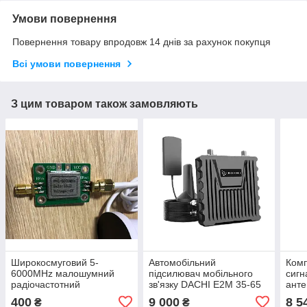
Умови повернення
Повернення товару впродовж 14 днів за рахунок покупця
Всі умови повернення
З цим товаром також замовляють
Широкосмуговий 5-
Автомобільний
Комп
6000MHz малошумний
підсилювач мобільного
сигн
радіочастотний
зв'язку DACHI E2M 35-65
анте
підсилювач 20dB,
dB (698-960 MHz, 1710-
(900
400
9 000
8 5
₴
₴
підсилювач сигналу RF
2700 MHz)