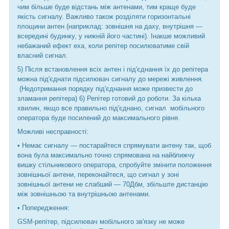
чим більше буде відстань між антенами, тим краще буде
якість сигналу. Важливо також розділяти горизонтальні
площини антен (наприклад: зовнішня на даху, внутрішня —
всередині будинку, у нижній його частині). Інакше можливий
небажаний ефект еха, коли репітер посилюватиме свій
власний сигнал.
5) Після встановлення всіх антен і під'єднання їх до репітера
можна під'єднати підсилювач сигналу до мережі живлення.
(Недотримання порядку під'єднання може призвести до
зламання репітера) 6) Репітер готовий до роботи. За кілька
хвилин, якщо все правильно під'єднано, сигнал мобільного
оператора буде посилений до максимального рівня.
Можливі несправності:
• Немає сигналу — постарайтеся спрямувати антену так, щоб
вона була максимально точно спрямована на найближчу
вишку стільникового оператора, спробуйте змінити положення
зовнішньої антени, переконайтеся, що сигнал у зоні
зовнішньої антени не слабший — 70Дбм, збільште дистанцію
між зовнішньою та внутрішньою антенами.
• Попередження:
GSM-репітер, підсилювач мобільного зв'язку не може