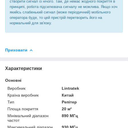
створити сигнал із нічого. Там, де немає жодного покриття в
принципі, робота підсилювача сигналу не можлива. Якщо хоч
якийсь слабенький сигнал (може періодичний) мобільного
оператора буде, то цей пристрій перетворить його на
нормальний для зв'язку.
Приховати
Характеристики
Основні
Виробник
Lintratek
Країна виробник
Китай
Тип
Репітер
Площа покриття
20 м²
Мінімальний діапазон
890 МГц
частот
Максимальний діапазон
930 МГц