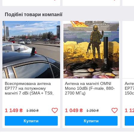
SMA-SMA, 5v
Подібні товари компанії
Всеспрямована антена
Антена на магніті OMNI
Анте
EP777 на потужному
Mono 10dBi (F-male, 880-
ЕР77
магніті 7 dBi (SMA + TS9,
2700 МГц)
150с
Магніт, 150 см, 800-
dBi)
2700MHz)
1 149
1 049
1 1
₴
₴
1 350 ₴
1 250 ₴
Купити
Купити