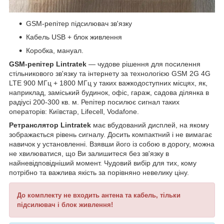
GSM-репітер підсилювач зв'язку
Кабель USB + блок живлення
Коробка, мануал.
GSM-репітер Lintratek
— чудове рішення для посилення
стільникового зв'язку та інтернету за технологією GSM 2G 4G
LTE 900 МГц + 1800 МГц у таких важкодоступних місцях, як,
наприклад, заміський будинок, офіс, гараж, садова ділянка в
радіусі 200-300 кв. м. Репітер посилює сигнал таких
операторів: Київстар, Lifecell, Vodafonе.
Ретранслятор Lintratek
має вбудований дисплей, на якому
зображається рівень сигналу. Досить компактний і не вимагає
навичок у установленні. Взявши його із собою в дорогу, можна
не хвилюватися, що Ви залишитеся без зв'язку в
найневідповідніший момент. Чудовий вибір для тих, кому
потрібно та важлива якість за порівняно невелику ціну.
До комплекту не входить антена та кабель, тільки
підсилювач і блок живлення!