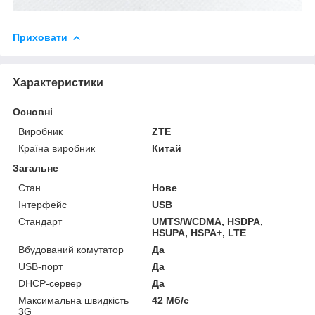
Приховати
Характеристики
Основні
Виробник
ZTE
Країна виробник
Китай
Загальне
Стан
Нове
Інтерфейс
USB
Стандарт
UMTS/WCDMA, HSDPA,
HSUPA, HSPA+, LTE
Вбудований комутатор
Да
USB-порт
Да
DHCP-сервер
Да
Максимальна швидкість
42 Мб/с
3G