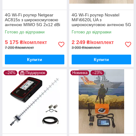
4G Wi-Fi роутер Netgear
4G Wi-Fi роутер Novatel
AC815s з широкосмуговою
MiFi6620L UA з
антеною MIMO 5G 2x12 dBi
широкосмуговою антеною 5G
на магніті
15 dBi TS-9 на магніті
Готово до відправки
Готово до відправки
5 175
2 249
₴/комплект
₴/комплект
7 200 ₴/комплект
3 000 ₴/комплект
Купити
Купити
–24%
Подарунок
Новинка
–23%