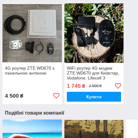
4G роутер ZTE WD670 з
WiFi роутер 4G модем
панельною антеною
ZTE WD670 для Київстар,
Vodafone, Lifecell З
антенним роз'ємом
1 745
₴
2 500 ₴
4 500
₴
Купити
Подібні товари компанії