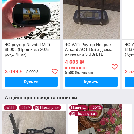
4G роутер Novatel MiFi
4G WiFi Роутер Netgear
4G W
8800L (Прошивка 2025
Aircard AC 815S з двома
E837
року. Літак)
антенами 3 dBi LTE
(Kyiv
Voda
4 605
₴/
комплект
3 099
2 5
₴
5 000 ₴
5 500 ₴/комплект
Купити
Купити
Акційні пропозиції та новинки
SALE
–35%
Подарунок
Новинка
–32%
Подарунок