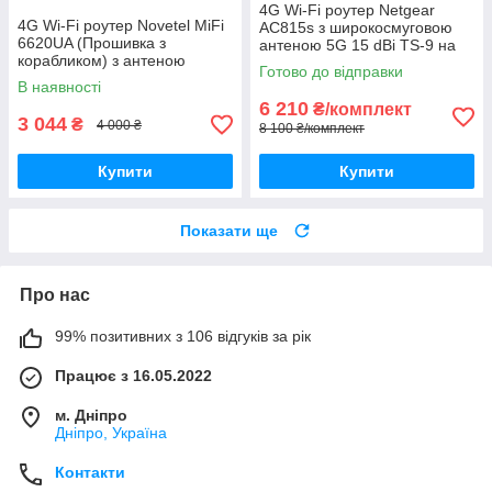
4G Wi-Fi роутер Netgear
4G Wi-Fi роутер Novetel MiFi
AC815s з широкосмуговою
6620UA (Прошивка з
антеною 5G 15 dBi TS-9 на
корабликом) з антеною
магніті
Готово до відправки
Стріла 21 dBi + 20 м
В наявності
6 210
₴/комплект
3 044
₴
4 000 ₴
8 100 ₴/комплект
Купити
Купити
Показати ще
Про нас
99% позитивних з 106 відгуків за рік
Працює з 16.05.2022
м. Дніпро
Дніпро, Україна
Контакти