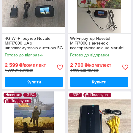
4G Wi-Fi роутер Novatel
Wi-Fi-роутер Novetel
MiFi7000 UA з
MiFi7000 з антеною
широкосмуговою антеною 5G
всеспрямованою на магніті
15 dBi TS-9 на магніті
12dBi
Готово до відправки
Готово до відправки
2 599
2 700
₴/комплект
₴/комплект
4 000 ₴/комплект
4 000 ₴/комплект
Купити
Купити
Новинка
–31%
–30%
Подарунок
Подарунок