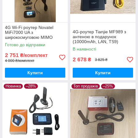
4G Wi-Fi роутер Novatel
4G-роутер Tianjie MF989 з
MiFi7000 UA з
антеною в подарунок
широкосмуговою MIMO
(10000mAh, LAN, TS9)
антеною 5G 2x12 dBi на
Готово до відправки
магніті
В наявності
2 751
₴/комплект
2 678
₴
3 825 ₴
4 000 ₴/комплект
Купити
Купити
Новинка
–28%
Топ продажів
–25%