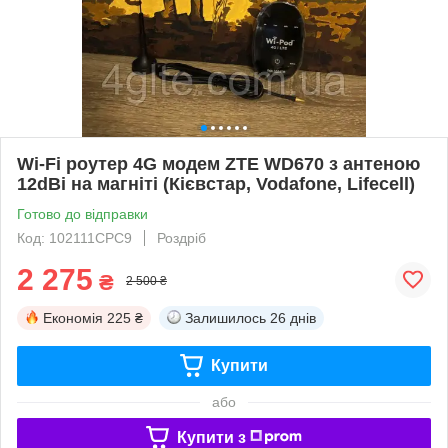
Wi-Fi роутер 4G модем ZTE WD670 з антеною
12dBi на магніті (Кієвстар, Vodafone, Lifecell)
Готово до відправки
Код: 102111CPC9
Роздріб
2 275
₴
2 500 ₴
Економія
225 ₴
Залишилось
26 днів
Купити
або
Купити з