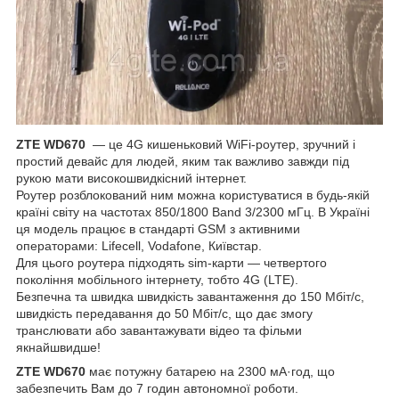
ZTE WD670
— це 4G кишеньковий WiFi-роутер, зручний і
простий девайс для людей, яким так важливо завжди під
рукою мати високошвидкісний інтернет.
Роутер розблокований ним можна користуватися в будь-якій
країні світу на частотах 850/1800 Band 3/2300 мГц. В Україні
ця модель працює в стандарті GSM з активними
операторами: Lifecell, Vodafone, Київстар.
Для цього роутера підходять sim-карти — четвертого
покоління мобільного інтернету, тобто 4G (LTE).
Безпечна та швидка швидкість завантаження до 150 Мбіт/с,
швидкість передавання до 50 Мбіт/с, що дає змогу
транслювати або завантажувати відео та фільми
якнайшвидше!
ZTE WD670
має потужну батарею на 2300 мА·год, що
забезпечить Вам до 7 годин автономної роботи.