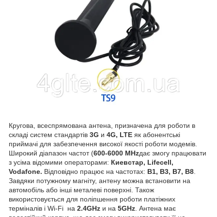
Кругова, всеспрямована антена, призначена для роботи в
складі систем стандартів
3G
и
4G, LTE
як абонентські
приймачі для забезпечення високої якості роботи модемів.
Широкий діапазон частот (
600-6000 MHz
дає змогу працювати
з усіма відомими операторами:
Киевстар, Lifecell,
Vodafone.
Відповідно працює на частотах:
B1, B3, B7, B8
.
Завдяки потужному магніту, антену можна встановити на
автомобіль або інші металеві поверхні. Також
використовується для поліпшення роботи платіжних
терміналів і Wi-Fi на
2.4GHz
и на
5GHz
. Антена має