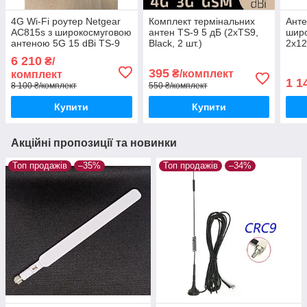
4G Wi-Fi роутер Netgear
Комплект термінальних
Анте
AC815s з широкосмуговою
антен TS-9 5 дБ (2xTS9,
шир
антеною 5G 15 dBi TS-9
Black, 2 шт.)
2x12
на магніті
600-
6 210
₴/
395
₴/комплект
комплект
1 1
8 100 ₴/комплект
550 ₴/комплект
Купити
Купити
Акційні пропозиції та новинки
Топ продажів
–35%
Топ продажів
–34%