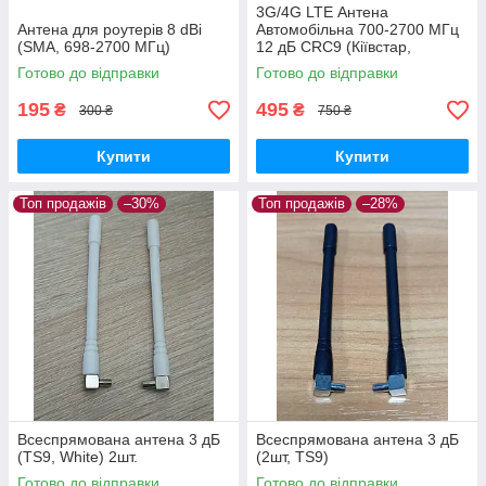
3G/4G LTE Антена
Антена для роутерів 8 dBi
Автомобільна 700-2700 МГц
(SMA, 698-2700 МГц)
12 дБ CRC9 (Кіївстар,
Vodafone, Lifecell)
Готово до відправки
Готово до відправки
195
495
₴
₴
300 ₴
750 ₴
Купити
Купити
Топ продажів
–30%
Топ продажів
–28%
Всеспрямована антена 3 дБ
Всеспрямована антена 3 дБ
(TS9, White) 2шт.
(2шт, TS9)
Готово до відправки
Готово до відправки