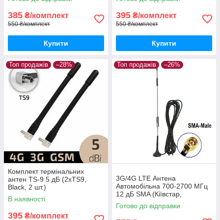
385
395
₴/комплект
₴/комплект
550 ₴/комплект
550 ₴/комплект
Купити
Купити
Топ продажів
–28%
Топ продажів
–26%
Комплект термінальних
3G/4G LTE Антена
антен TS-9 5 дБ (2xTS9,
Автомобільна 700-2700 МГц
Black, 2 шт.)
12 дБ SMA (Кіївстар,
В наявності
Vodafone, Lifecell)
Готово до відправки
395
₴/комплект