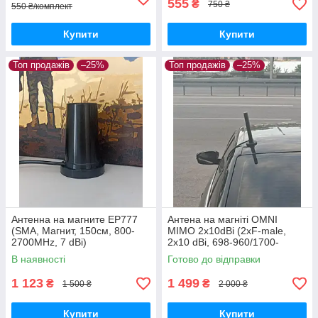
555
₴
750 ₴
550 ₴/комплект
Купити
Купити
Топ продажів
–25%
Топ продажів
–25%
Антенна на магните ЕР777
Антена на магніті OMNI
(SMA, Магнит, 150см, 800-
MIMO 2х10dBi (2xF-male,
2700MHz, 7 dBi)
2x10 dBi, 698-960/1700-
2700МГц)
В наявності
Готово до відправки
1 123
1 499
₴
₴
1 500 ₴
2 000 ₴
Купити
Купити