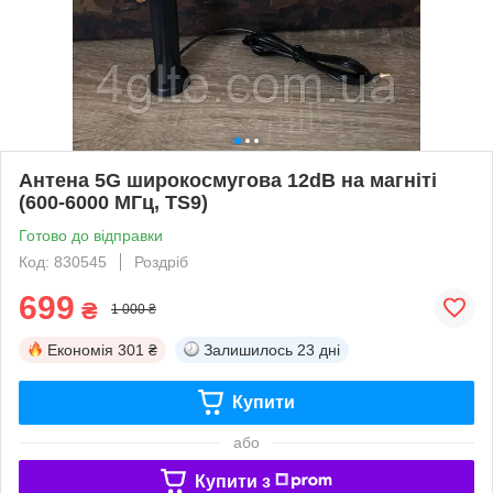
Антена 5G широкосмугова 12dB на магніті
(600-6000 МГц, TS9)
Готово до відправки
Код: 830545
Роздріб
699
₴
1 000 ₴
Економія
301 ₴
Залишилось
23 дні
Купити
або
Купити з