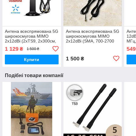
Антена всеспрямована 5G
Антена всеспрямована 5G
Анте
широкосмугова MIMO
широкосмугова MIMO
12dB
2x12dBi (2xTS9, 2х300см,
2x12dBi (SMA, 700-2700
МГц
600-6000 MHz)
MHz)
1 129
549
₴
1 500 ₴
1 500
₴
Купити
Подібні товари компанії