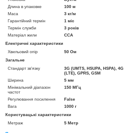
Длина в упаковке
100 м
Маса
3 кг/м
Гарантійний термін
1 міс
Термін служби
3 років
Матеріал жили
CCA
Електричні характеристики
Хвильовий опір
50 Ом
Загальне
Стандарт зв'язку
3G (UMTS, HSUPA, HSPA), 4G
(LTE), GPRS, GSM
Ширина
5 мм
Мінімальний діапазон
150 МГц
частот
Регулювання посилення
False
Вага
1000 г
Користувацькі характеристики
Метраж
5 Метр