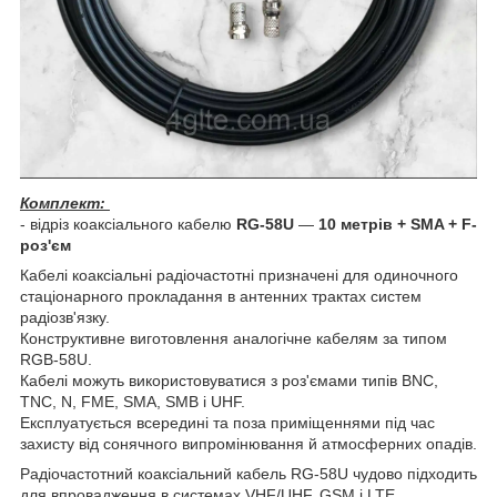
Комплект:
- відріз коаксіального кабелю
RG-58U
—
10 метрів + SMA + F-
роз'єм
Кабелі коаксіальні радіочастотні призначені для одиночного
стаціонарного прокладання в антенних трактах систем
радіозв'язку.
Конструктивне виготовлення аналогічне кабелям за типом
RGB-58U.
Кабелі можуть використовуватися з роз'ємами типів BNC,
TNC, N, FME, SMA, SMB і UHF.
Експлуатується всередині та поза приміщеннями під час
захисту від сонячного випромінювання й атмосферних опадів.
Радіочастотний коаксіальний кабель RG-58U чудово підходить
для впровадження в системах VHF/UHF, GSM і LTE.