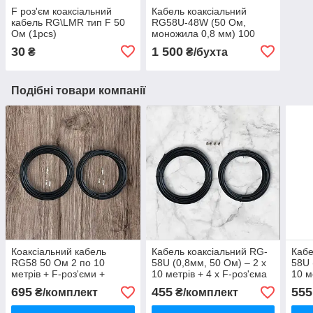
F роз'єм коаксіальний
Кабель коаксіальний
кабель RG\LMR тип F 50
RG58U-48W (50 Ом,
Ом (1pcs)
моножила 0,8 мм) 100
метрів
30
1 500
₴
₴/бухта
Подібні товари компанії
Коаксіальний кабель
Кабель коаксіальний RG-
Кабе
RG58 50 Ом 2 по 10
58U (0,8мм, 50 Ом) – 2 х
58U 
метрів + F-роз'єми +
10 метрів + 4 х F-роз'єма
10 м
антенні перехідники SMA
(MIMO)
F-ро
695
455
555
₴/комплект
₴/комплект
(MIMO)