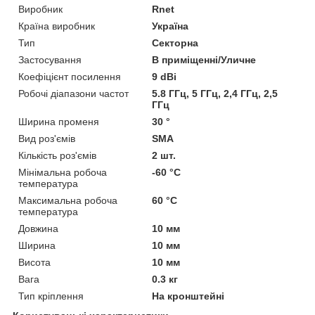
Виробник
Rnet
Країна виробник
Україна
Тип
Секторна
Застосування
В приміщенні/Уличне
Коефіцієнт посилення
9 dBi
Робочі діапазони частот
5.8 ГГц, 5 ГГц, 2,4 ГГц, 2,5
ГГц
Ширина променя
30 °
Вид роз'ємів
SMA
Кількість роз'ємів
2 шт.
Мінімальна робоча
-60 °С
температура
Максимальна робоча
60 °С
температура
Довжина
10 мм
Ширина
10 мм
Висота
10 мм
Вага
0.3 кг
Тип кріплення
На кронштейні