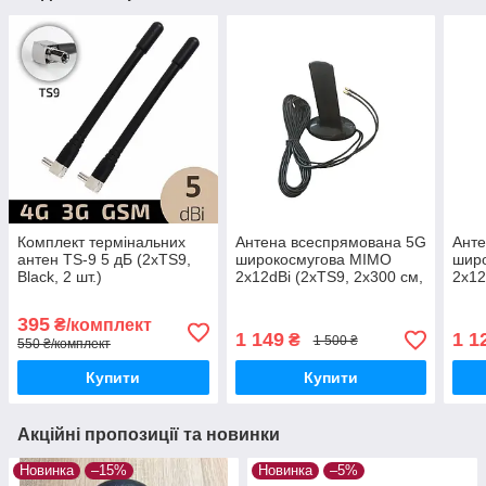
Комплект термінальних
Антена всеспрямована 5G
Анте
антен TS-9 5 дБ (2xTS9,
широкосмугова MIMO
шир
Black, 2 шт.)
2x12dBi (2xTS9, 2х300 см,
2x12
600-6000 MHz)
600-
395
₴/комплект
1 149
1 1
₴
1 500 ₴
550 ₴/комплект
Купити
Купити
Акційні пропозиції та новинки
Новинка
–15%
Новинка
–5%