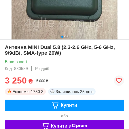
Антенна MINI Dual 5.8 (2.3-2.6 GHz, 5-6 GHz,
9/9dBi, SMA-type 20W)
В наявності
Код: 830589
Роздріб
3 250
₴
5 000 ₴
Економія
1750 ₴
Залишилось
25 днів
Купити
або
Купити з