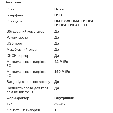
Загальне
Стан
Нове
Інтерфейс
USB
Стандарт
UMTS/WCDMA, HSDPA,
HSUPA, HSPA+, LTE
Вбудований комутатор
Да
Режим моста
Да
USB-порт
Да
Міжоб'ємний екран
Да
DHCP-сервер
Да
Максимальна швидкість
42 Мб/с
3G
Максимальна швидкість
150 Мб/с
4G
Вихід під зовнішню антену
Да
Наявність слота для карт
Да
пам'яті microSD
Форм-фактор
Внутрішній
Тип
3G/4G
Кількість USB-портів
1