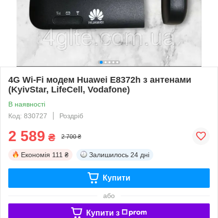
4G Wi-Fi модем Huawei E8372h з антенами
(KyivStar, LifeCell, Vodafone)
В наявності
Код: 830727
Роздріб
2 589
₴
2 700 ₴
Економія
111 ₴
Залишилось
24 дні
Купити
або
Купити з