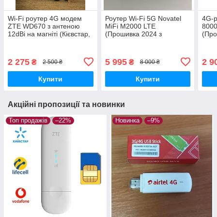
Wi-Fi роутер 4G модем
Роутер Wi-Fi 5G Novatel
4G-р
ZTE WD670 з антеною
MiFi M2000 LTE
8000
12dBi на магніті (Кієвстар,
(Прошивка 2024 з
(Про
Vodafone, Lifecell)
вибором частот) 5050 мАч
кора
(KyivStar, LifeCell,
Vodafone)
2 275
5 995
2 9
₴
₴
2 500 ₴
8 000 ₴
Купити
Купити
Акційні пропозиції та новинки
Топ продажів
–22%
Новинка
–9%