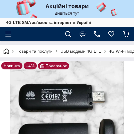
4G LTE SMA зв'язок та інтернет в Україні
Товари та послуги
USB модеми 4G LTE
4G Wi-Fi мод
Новинка
–4%
Подарунок