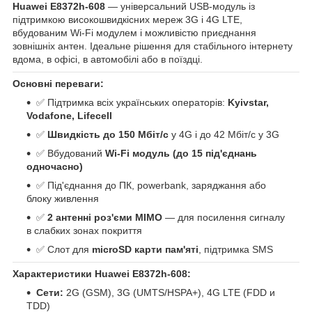
Huawei E8372h-608
— універсальний USB-модуль із
підтримкою високошвидкісних мереж 3G і 4G LTE,
вбудованим Wi-Fi модулем і можливістю приєднання
зовнішніх антен. Ідеальне рішення для стабільного інтернету
вдома, в офісі, в автомобілі або в поїздці.
Основні переваги:
✅ Підтримка всіх українських операторів:
Kyivstar,
Vodafone, Lifecell
✅
Швидкість до 150 Мбіт/с
у 4G і до 42 Мбіт/с у 3G
✅ Вбудований
Wi-Fi модуль (до 15 під'єднань
одночасно)
✅ Під'єднання до ПК, powerbank, заряджання або
блоку живлення
✅
2 антенні роз'єми MIMO
— для посилення сигналу
в слабких зонах покриття
✅ Слот для
microSD карти пам'яті
, підтримка SMS
Характеристики Huawei E8372h-608:
Сети:
2G (GSM), 3G (UMTS/HSPA+), 4G LTE (FDD и
TDD)