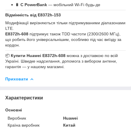
🔋
С PowerBank
— мобільний Wi-Fi будь-де
Відмінність від E8372h-153
Модифікації вирізняються тільки підтримуваними діапазонами
LTE.
E8372h-608
підтримує також TDD частоти (2300/2600 МГц),
що робить його універсальнішим, особливо під час виїзду за
кордон.
📦
Купити Huawei E8372h-608
можна з доставкою по всій
Україні. Швидке надсилання, допомога з вибором антени,
гарантія — у нашому магазині.
Приховати
Характеристики
Основні
Виробник
Huawei
Країна виробник
Китай