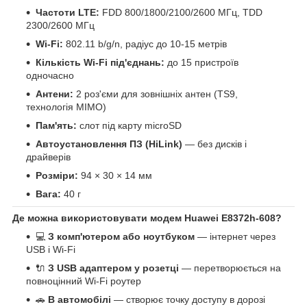
Частоти LTE:
FDD 800/1800/2100/2600 МГц, TDD
2300/2600 МГц
Wi-Fi:
802.11 b/g/n, радіус до 10-15 метрів
Кількість Wi-Fi під'єднань:
до 15 пристроїв
одночасно
Антени:
2 роз'єми для зовнішніх антен (TS9,
технологія MIMO)
Пам'ять:
слот під карту microSD
Автоустановлення ПЗ (HiLink)
— без дисків і
драйверів
Розміри:
94 × 30 × 14 мм
Вага:
40 г
Де можна використовувати модем Huawei E8372h-608?
💻
З комп'ютером або ноутбуком
— інтернет через
USB і Wi-Fi
🔌
З USB адаптером у розетці
— перетворюється на
повноцінний Wi-Fi роутер
🚗
В автомобілі
— створює точку доступу в дорозі